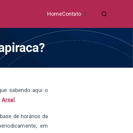
Home
Contato
rapiraca?
ique sabendo aqui o
a
Arsal
.
 base de horários da
periodicamente, em