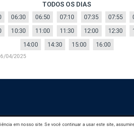
TODOS OS DIAS
0
06:30
06:50
07:10
07:35
07:55
0
10:30
11:00
11:30
12:00
12:30
14:00
14:30
15:00
16:00
16/04/2025
ência em nosso site. Se você continuar a usar este site, assumi
Copyright © 2026
Horário de Ônibus BR
.