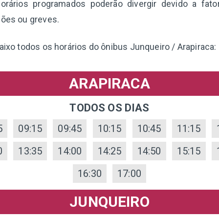
orários programados poderão divergir devido a fat
ções ou greves.
aixo todos os horários do ônibus Junqueiro / Arapiraca:
ARAPIRACA
TODOS OS DIAS
5
09:15
09:45
10:15
10:45
11:15
0
13:35
14:00
14:25
14:50
15:15
16:30
17:00
JUNQUEIRO