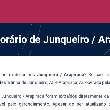
de Ônibus BR
 todo o Brasil
orário de Junqueiro / A
horário do ônibus
Junqueiro / Arapiraca
? Se não, f
desta linha de Junqueiro, AL e Arapiraca, AL operada pel
a Junqueiro / Arapiraca foram extraídos diretamente da
el pelo gerenciamento. Apesar de ser atualizado 