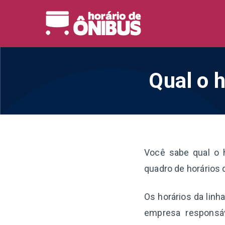
Pular
para
Horário 
Horários de Ônibus de
o
conteúdo
Qual o h
Você sabe qual o 
quadro de horários 
Os horários da linh
empresa responsáv