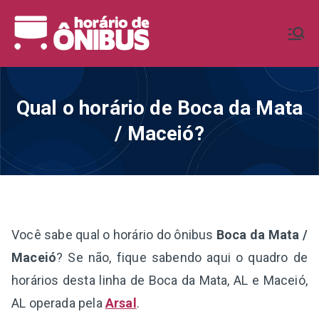
Pular
para
Horário de
Horários de Ônibus de todo o
o
Brasil
conteúdo
Ônibus BR
Qual o horário de Boca da Mata
/ Maceió?
Você sabe qual o horário do ônibus
Boca da Mata /
Maceió
? Se não, fique sabendo aqui o quadro de
horários desta linha de Boca da Mata, AL e Maceió,
AL operada pela
Arsal
.