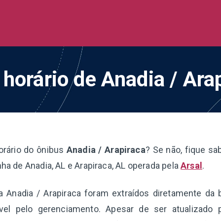
de Ônibus BR
 todo o Brasil
 horário de Anadia / Ara
orário do ônibus
Anadia / Arapiraca
? Se não, fique sa
nha de Anadia, AL e Arapiraca, AL operada pela
Arsal
.
ha Anadia / Arapiraca foram extraídos diretamente da 
el pelo gerenciamento. Apesar de ser atualizado 