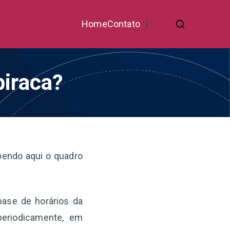
Home
Contato
piraca?
bendo aqui o quadro
base de horários da
periodicamente, em