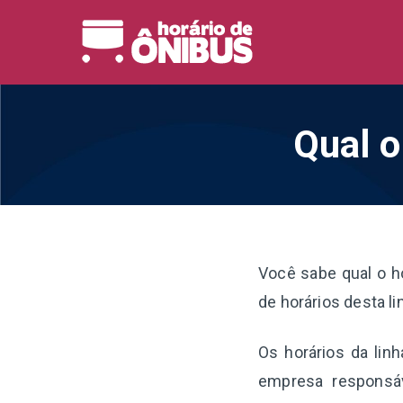
Pular
para
Horário 
Horários de Ônibus de
o
conteúdo
Qual o
Você sabe qual o h
de horários desta li
Os horários da lin
empresa responsáv